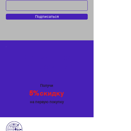
экране мелких и средних
объектов С эхолотом ПРАКТИК
6S процесс рыбалки становится
Подписаться
намного интереснее и
увлекательнее!
Специальное
предложение
Получи
5%
скидку
на первую покупку