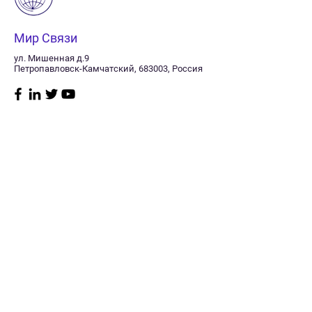
Мир Связи
ул. Мишенная д.9
Петропавловск-Камчатский, 683003, Россия
Магазин
Нужна
помощь?
Радиостанции
8 (415) 241-11-40
Судовое
Заказать звонок
оборудование
Пн–пт: 10:00 -17:00
GPS/Glonass
Сб: Выходной
навигаторы
Мониторинг
Вск: Выходной
транспорта
Спутниковая связь
Политика
Телевидение
магазина
GSM оборудование
Антенны