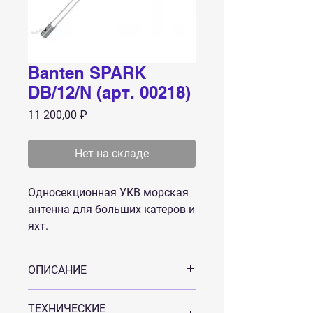
Banten SPARK
DB/12/N (арт. 00218)
Цена
11 200,00 ₽
Нет на складе
Односекционная УКВ морская
антенна для больших катеров и
яхт.
ОПИСАНИЕ
Односекционная УКВ антенна для
ТЕХНИЧЕСКИЕ
больших катеров и яхт. Работает на