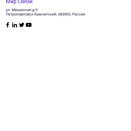
Мир Связи
ул. Мишенная д.9
Петропавловск-Камчатский, 683003, Россия
Магазин
Нужна
помощь?
Радиостанции
8 (415) 241-11-40
Судовое
Заказать звонок
оборудование
Пн–пт: 10:00 -17:00
GPS/Glonass
Сб: Выходной
навигаторы
Мониторинг
Вск: Выходной
транспорта
Спутниковая связь
Политика
Телевидение
магазина
GSM оборудование
Антенны
Доставка
Кабель
Оплата
Разъемы