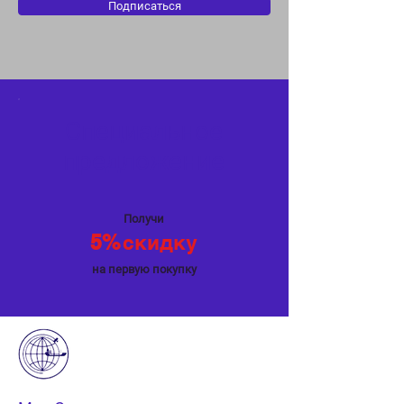
Подписаться
Специальное
предложение
Получи
5%
скидку
на первую покупку