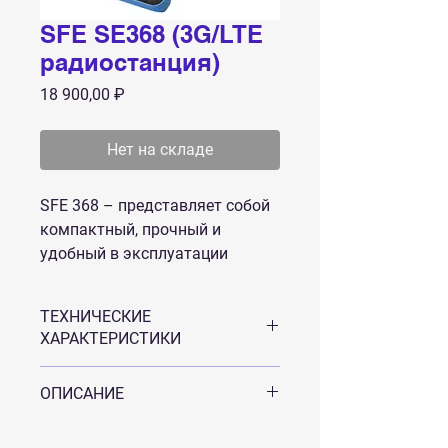
SFE SE368 (3G/LTE
радиостанция)
Цена
18 900,00 ₽
Нет на складе
SFE 368 – представляет собой
компактный, прочный и
удобный в эксплуатации
портативный PoC-терминал,
который работает через
ТЕХНИЧЕСКИЕ
удаленный сервер по интернет
ХАРАКТЕРИСТИКИ
каналам 3G/LTE.
Поддерживает технологии
ОПИСАНИЕ
передачи данных LTE 4G FDD /
WCDMA / GSM 4G / 3G / 2G
В радиостанцию вставляется сим-
1,8-дюймовый дисплей