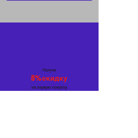
Специальное
предложение
Получи
5%
скидку
на первую покупку
Мир Связи