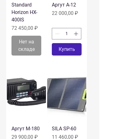
Standard
Аргут A-12
Horizon HX-
Цена
22 000,00 ₽
400IS
Цена
72 450,00 ₽
Нет на
складе
Купить
Аргут M-180
SILA SP-60
Цена
Цена
29 900,00 ₽
11 460,00 ₽