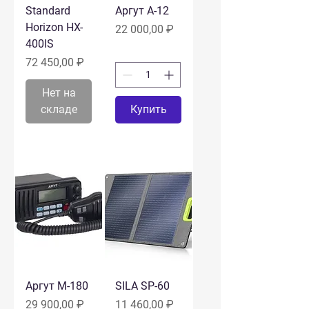
Standard
Аргут A-12
Horizon HX-
Цена
22 000,00 ₽
400IS
Цена
72 450,00 ₽
Нет на
складе
Купить
Аргут M-180
SILA SP-60
Цена
Цена
29 900,00 ₽
11 460,00 ₽