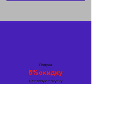
Специальное
предложение
Получи
5%
скидку
на первую покупку
Мир Связи