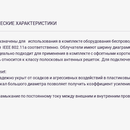
ЕСКИЕ ХАРАКТЕРИСТИКИ
назначены для использования в комплекте оборудования беспров
I) и IEEE 802.11а соответственно. Облучатели имеют ширину диагра
 идеально подходит для применения в комплекте с офсетными коро
ль относится к классу полосковых антенных решеток. Для подклю
set:
дежно укрыт от осадков и агрессивных воздействий в пластиковы
кал большого диаметра позволяет получить коэффициент усилени
замыкание по постоянному току между внешним и внутренним про