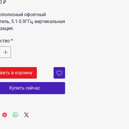
Цена
0 ₽
ополосный офсетный
тель, 5.1-5.9ГГц, вертикальная
зация.
ство
*
вить в корзину
Купить сейчас