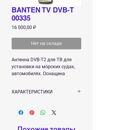
BANTEN TV DVB-T
00335
Цена
16 000,00 ₽
Нет на складе
Антенна DVB-T2 для ТВ для
установки на морских судах,
автомобилях. Оснащена
фильтром от помех и
предусилителем.
ХАРАКТЕРИСТИКИ
Усиление, дБ: 26
Включено в комплект: F штекер и 10
метров кабель RG6 (75 Ом)
Материал антенны: пластик
Диаметр: 20 см
Похожие товары