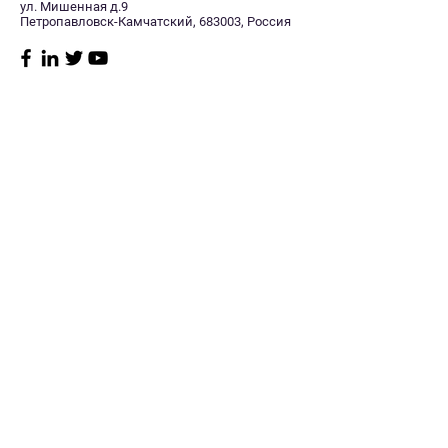
ул. Мишенная д.9
Петропавловск-Камчатский, 683003, Россия
Магазин
Нужна
помощь?
Радиостанции
8 (415) 241-11-40
Судовое
Заказать звонок
оборудование
Пн–пт: 10:00 -17:00
GPS/Glonass
Сб: Выходной
навигаторы
Мониторинг
Вск: Выходной
транспорта
Спутниковая связь
Политика
Телевидение
магазина
GSM оборудование
Антенны
Доставка
Кабель
Оплата
Разъемы
Источники питания
Возврат
Аккумуляторы