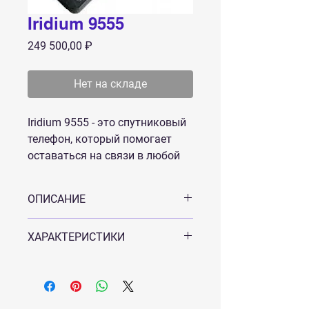
Iridium 9555
Цена
249 500,00 ₽
Нет на складе
Iridium 9555 - это спутниковый
телефон, который помогает
оставаться на связи в любой
точке земного шара. В любую
непогоду, в самых суровых
ОПИСАНИЕ
условиях Iridium 9555 послужит
надежным средством связи.
Компактный, легкий, простой в
ХАРАКТЕРИСТИКИ
использовании телефон,
обладающий исключительной
Выдвижная и всенаправленная
надежностью Iridium 9555 обладает
антенна
интуитивно понятным
Размер: 143 x 50 x 30 мм
пользовательским интерфейсом,
Вес: 266 гр