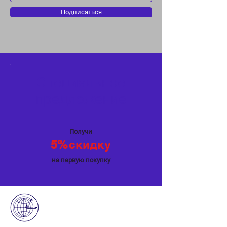
Подписаться
Специальное
предложение
Получи
5%
скидку
на первую покупку