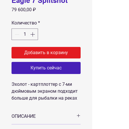
Eagle 7 Splitshot
Цена
79 600,00 ₽
Количество
*
Добавить в корзину
Купить сейчас
Эхолот - картплоттер с 7-ми
дюймовым экраном подходит
больше для рыбалки на реках
и озёрах, поддерживает
функции простого эхолота и
ОПИСАНИЕ
нижнего сканирования, умеет
создавать собственные карты
Прибор поддерживает