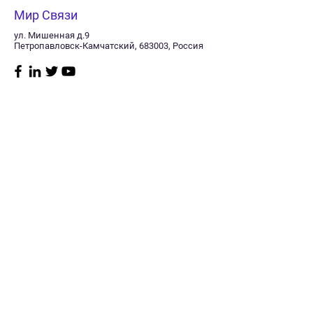
Мир Связи
ул. Мишенная д.9
Петропавловск-Камчатский, 683003, Россия
Магазин
Нужна
помощь?
Радиостанции
8 (415) 241-11-40
Судовое
Заказать звонок
оборудование
Пн–пт: 10:00 -17:00
GPS/Glonass
Сб: Выходной
навигаторы
Мониторинг
Вск: Выходной
транспорта
Спутниковая связь
Политика
Телевидение
магазина
GSM оборудование
Антенны
Доставка
Кабель
Оплата
Разъемы