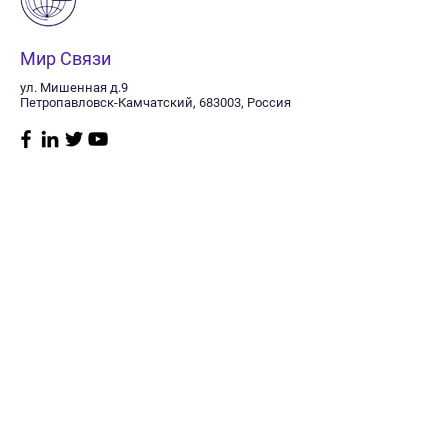
Мир Связи
ул. Мишенная д.9
Петропавловск-Камчатский, 683003, Россия
Магазин
Нужна
помощь?
Радиостанции
8 (415) 241-11-40
Судовое
Заказать звонок
оборудование
Пн–пт: 10:00 -17:00
GPS/Glonass
Сб: Выходной
навигаторы
Мониторинг
Вск: Выходной
транспорта
Спутниковая связь
Политика
Телевидение
магазина
GSM оборудование
Антенны