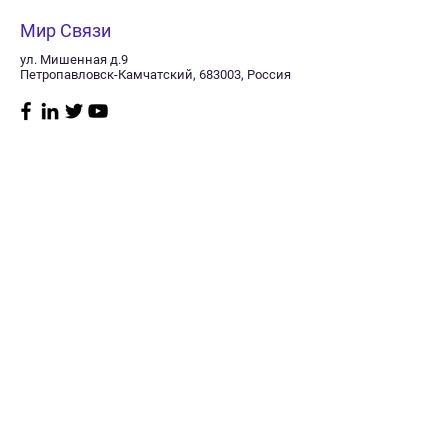
Мир Связи
ул. Мишенная д.9
Петропавловск-Камчатский, 683003, Россия
Магазин
Нужна
помощь?
Радиостанции
8 (415) 241-11-40
Судовое
Заказать звонок
оборудование
Пн–пт: 10:00 -17:00
GPS/Glonass
Сб: Выходной
навигаторы
Мониторинг
Вск: Выходной
транспорта
Спутниковая связь
Политика
Телевидение
магазина
GSM оборудование
Антенны
Доставка
Кабель