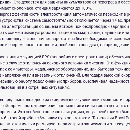
рядки. Это делается для защиты аккумулятора от перегрева и обес
имает около часа, станция заряжается до 100%.
ергоэффективности электростанция автоматически переходит в р
стройства, система самостоятельно отключается через 1 час, пр
ная электростанция оснащена встроенной беспроводной зарядной 
ать совместимые устройства, такие как смартфоны, наушники или
 площадку — и оно начнет заряжаться без необходимости использ
тво и современные технологии, особенно в поездках, на природе ил
останция с функцией EPS (аварийного электропитания) обеспечив
ие в случае отключения основного источника энергии. Эта функци
 как компьютеры, медицинское оборудование, или бытовая техника
в напряжения или внезапных отключений. Благодаря высокой скор
рерывную работу подключенных приборов, обеспечивая надежность
ользования в экстренных ситуациях.
er предназначена для кратковременного увеличения мощности пор
 счёт временного увеличения напряжение и силы тока в цепи, что 
времени. Это особенно полезно в ситуациях, когда необходимо быс
 бытовой прибор с большим пусковым током. Технология BoostPo
на автоматически регулирует параметры в зависимости от текуще