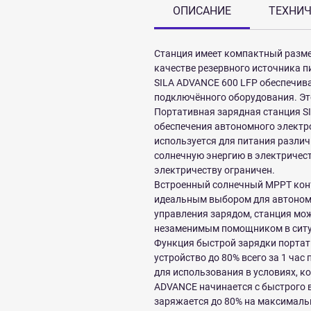
ОПИСАНИЕ
ТЕХНИЧ
Станция имеет компактный размер 
качестве резервного источника п
SILA ADVANCE 600 LFP обеспечива
подключённого оборудования. Эт
Портативная зарядная станция S
обеспечения автономного электр
используется для питания различ
солнечную энергию в электричест
электричеству ограничен.
Встроенный солнечный MPPT конт
идеальным выбором для автономн
управления зарядом, станция мож
незаменимым помощником в ситуац
Функция быстрой зарядки портат
устройство до 80% всего за 1 час
для использования в условиях, к
ADVANCE начинается с быстрого в
заряжается до 80% на максимальн