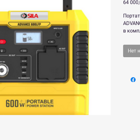
64 000
Портат
ADVANC
в комп
SILA S
аккуму
Нет 
соврем
решени
электр
Она ос
позвол
различ
инстру