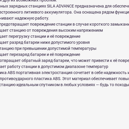
 и других возможных проблем.
вных зарядных станциях SILA ADVANCE предназначена для обеспеч
 встроенного литиевого аккумулятора. Она оснащена рядом функц
чивают надежную работу.
предотвращает повреждение станции в случае короткого замыкан
щает станцию от повреждения высоким напряжением
ает перегрузку станции и её повреждение
щает разряд батареи ниже допустимого уровня
станцию при превышении допустимой температуры
щает перезаряд батареи и её повреждение
отвращает обратный заряд батареи, что может привести к её пов
ает работу станции в допустимом диапазоне температур
ика ABS портативная электростанция сочетает в себе надежность 
 противоударного пластика ABS. Этот материал обеспечивает пов
останцию идеальным спутником в любых условиях — будь то походы