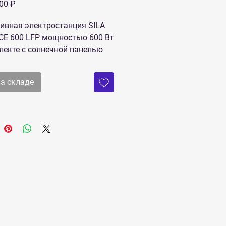
Цена
,00 ₽
ивная электростанция SILA
E 600 LFP мощностью 600 Вт
лекте с солнечной панелью
P100 и встроенным LiFePo4
лятором 560 Вт*ч - это
на складе
енное и эффективное
е для обеспечения
оэнергией в любых условиях.
нащена розеткой 220 В, что
яет подключать к ней
ные электроприборы и
менты.