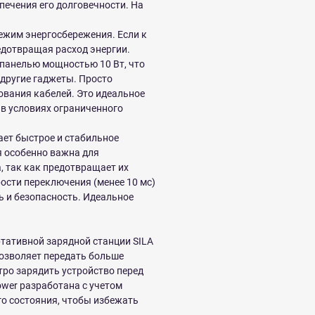
печения его долговечности. На
ежим энергосбережения. Если к
едотвращая расход энергии.
панелью мощностью 10 Вт, что
 другие гаджеты. Просто
ования кабелей. Это идеальное
и в условиях ограниченного
ает быстрое и стабильное
я особенно важна для
, так как предотвращает их
ости переключения (менее 10 мс)
 и безопасность. Идеальное
тативной зарядной станции SILA
позволяет передать больше
тро зарядить устройство перед
wer разработана с учетом
го состояния, чтобы избежать