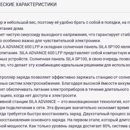
ЕСКИЕ ХАРАКТЕРИСТИКИ
и небольшой вес, поэтому её удобно брать с собой в поездки, на 
итания дома.
ет чистую синусоиду выходного напряжения, что гарантирует ста
о особенно важно для чувствительной электроники.
ILA ADVANCE 600 LFP и складная солнечная панель SILA SP100 яв
опитания. SILA ADVANCE 600 LFP представляет собой компактную 
ных устройств. Солнечная панель SILA SP100, в свою очередь поз
во, что делает эту комбинацию идеальным решением для использова
роллер заряда позволяет эффективно заряжать станцию от солнеч
ых систем электроснабжения. Благодаря высокой ёмкости аккум
ет обеспечивать питание электроприборов в течение длительного 
иях, когда нет доступа к электросети.
ивной станции SILA ADVANCE — это инновационная технология, кот
 при подключении к сети. Эта функция значительно экономит время
огда требуется быстро восстановить заряд. Двухэтапный процесс з
осстановления основного заряда. На первом этапе, который длитс
ой мощности. Как только уровень заряда достигает 80%, система 