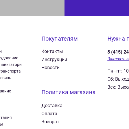
Покупателям
Нужна 
Контакты
и
8 (415) 2
рудование
Заказать з
Инструкции
 навигаторы
Новости
Пн–пт: 10
транспорта
 связь
Сб: Выхо
Вск: Вых
вание
Политика магазина
Доставка
Оплата
итания
Возврат
ры