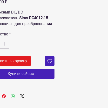
Цена
,00 ₽
ьсный DC/DC
азователь
Sirus DC4012-15​​
значен для преобразования
нного напряжения из
ство
*
она 20-40 В, в
изированное постоянное
ение 12,6 В с током нагрузки
.
вить в корзину
Купить сейчас