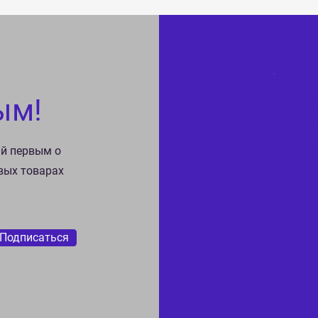
ым!
ай первым о
овых товарах
Подписаться