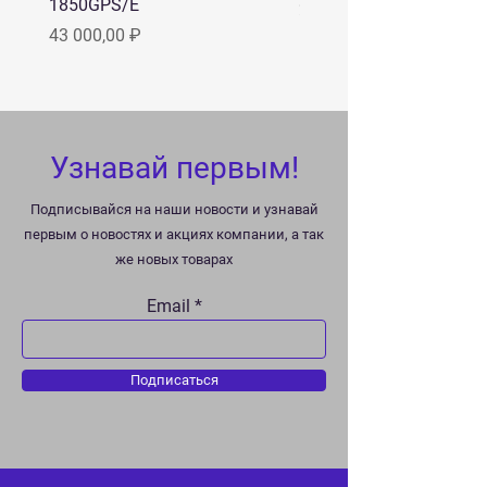
1850GPS/E
Цена
22 000,00 ₽
Цена
43 000,00 ₽
Узнавай первым!
Подписывайся на наши новости и узнавай
первым о новостях и акциях компании, а так
же новых товарах
Email
Подписаться