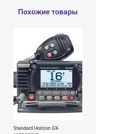
IC-F16
Похожие товары
IC-F26
IC-F33G
IC-F43G
Standard Horizon GX-
Аргут A-12