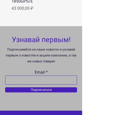
1850GPS/E
Цена
22 000,00 ₽
Цена
43 000,00 ₽
Узнавай первым!
Подписывайся на наши новости и узнавай
первым о новостях и акциях компании, а так
же новых товарах
Email
Подписаться