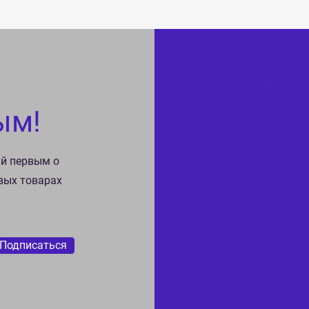
ым!
ай первым о
овых товарах
Подписаться