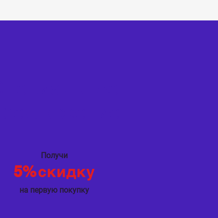
Специальное
предложение
Получи
5%
скидку
на первую покупку