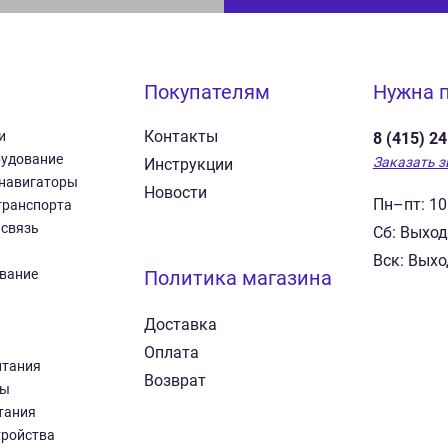
Покупателям
Нужна 
Контакты
и
8 (415) 2
рудование
Заказать з
Инструкции
 навигаторы
Новости
Пн–пт: 10
транспорта
 связь
Сб: Выхо
Вск: Вых
вание
Политика магазина
Доставка
Оплата
итания
Возврат
ры
тания
тройства