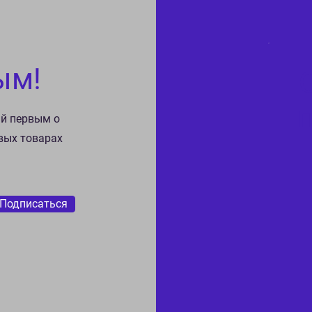
ым!
ай первым о
овых товарах
Подписаться