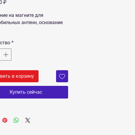
Цена
0 ₽
ние на магните для
бильных антенн, основание
ство
*
вить в корзину
Купить сейчас