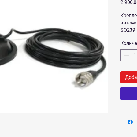
2 900,0
Крепле
автомо
SO239
Количе
Доба