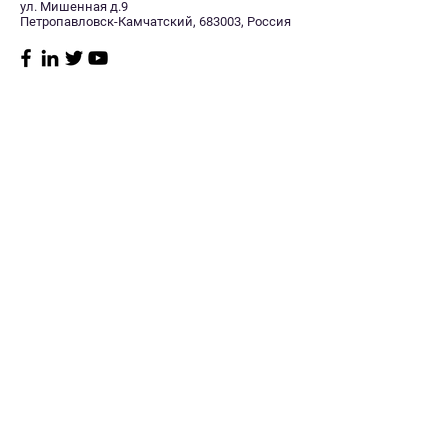
ул. Мишенная д.9
Петропавловск-Камчатский, 683003, Россия
Магазин
Нужна
помощь?
Радиостанции
8 (415) 241-11-40
Судовое
Заказать звонок
оборудование
Пн–пт: 10:00 -17:00
GPS/Glonass
Сб: Выходной
навигаторы
Мониторинг
Вск: Выходной
транспорта
Спутниковая связь
Политика
Телевидение
магазина
GSM оборудование
Антенны
Доставка
Кабель
Оплата
Разъемы
Источники питания
Возврат
Аккумуляторы