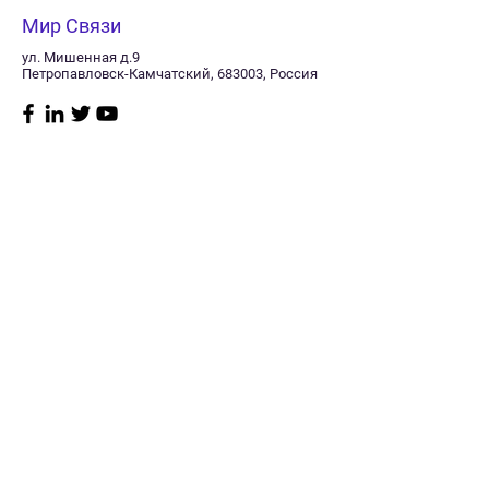
Мир Связи
ул. Мишенная д.9
Петропавловск-Камчатский, 683003, Россия
Магазин
Нужна
помощь?
Радиостанции
8 (415) 241-11-40
Судовое
Заказать звонок
оборудование
Пн–пт: 10:00 -17:00
GPS/Glonass
Сб: Выходной
навигаторы
Мониторинг
Вск: Выходной
транспорта
Спутниковая связь
Политика
Телевидение
магазина
GSM оборудование
Антенны
Доставка
Кабель
Оплата