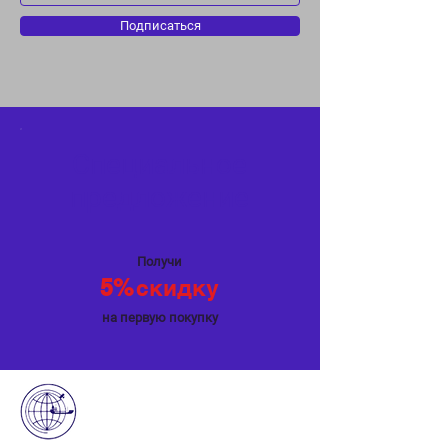
Подписаться
Специальное
предложение
Получи
5%
скидку
на первую покупку