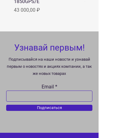
1850GPS/E
Цена
22 000,00 ₽
Цена
43 000,00 ₽
Узнавай первым!
Подписывайся на наши новости и узнавай
первым о новостях и акциях компании, а так
же новых товарах
Email
Подписаться