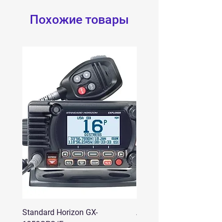
F5013/F5061IC-F5026/F6013IC-
Похожие товары
F6026 / F6061IC-FR5000 /
FR6000
Standard Horizon GX-
Аргут A-12