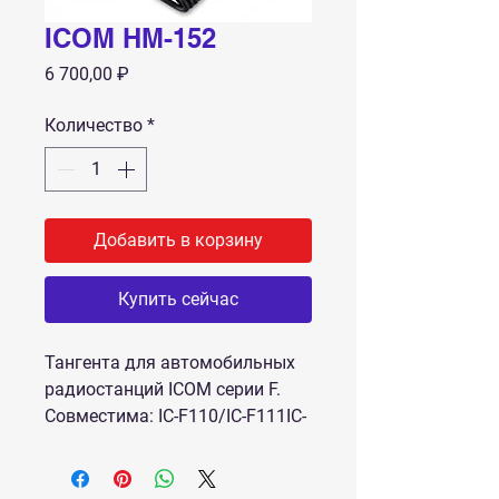
ICOM HM-152
Цена
6 700,00 ₽
Количество
*
Добавить в корзину
Купить сейчас
Тангента для автомобильных
радиостанций ICOM серии F.
Совместима: IC-F110/IC-F111IC-
F210/F211IC-F510/F521IC-
F610/F621IC-FR3000/FR4000IC-
F2710/F2721IC-F2821/F2810IC-