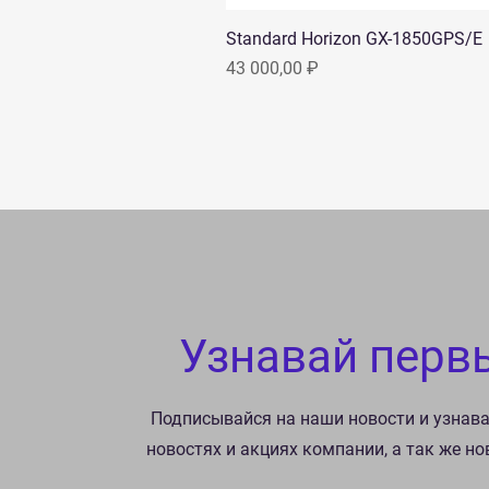
Standard Horizon GX-1850GPS/E
Цена
43 000,00 ₽
Узнавай перв
Подписывайся на наши новости и узнав
новостях и акциях компании, а так же н