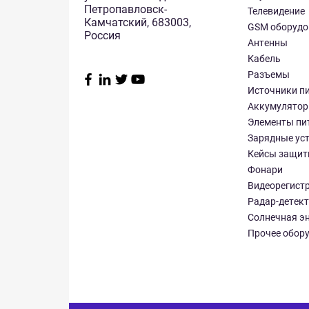
Петропавловск-
Телевидение
Камчатский, 683003,
GSM оборудо
Россия
Антенны
Кабель
Разъемы
Источники п
Аккумулято
Элементы пи
Зарядные ус
Кейсы защит
Фонари
Видеорегист
Радар-детек
Солнечная э
Прочее обор