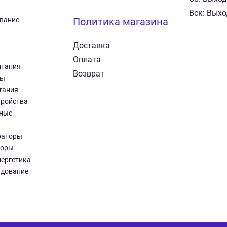
Вск: Вых
вание
Политика магазина
Доставка
Оплата
итания
Возврат
ры
тания
тройства
ные
раторы
торы
нергетика
удование