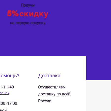
Получи
5%
скидку
на первую покупку
помощь?
Доставка
41-11-40
Осуществляем
вонок
доставку по всей
России
:00 -17:00
дной