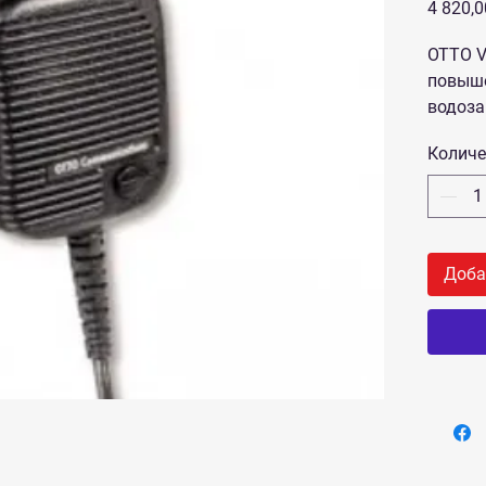
4 820,0
OTTO V
повыше
водоза
регуля
Количе
Совме
IC-F50 
Доба