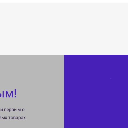
ым!
ай первым о
овых товарах