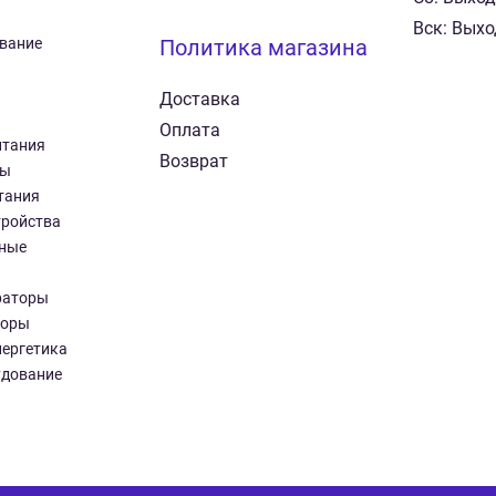
Вск: Вых
вание
Политика магазина
Доставка
Оплата
итания
Возврат
ры
тания
тройства
ные
раторы
торы
нергетика
удование