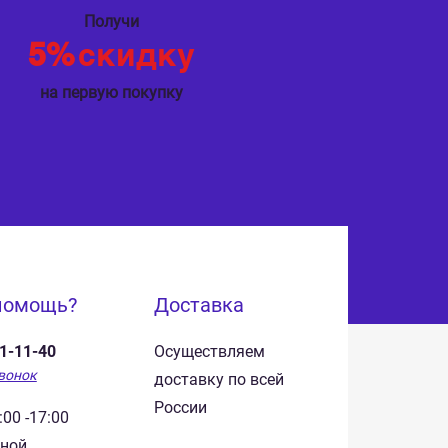
Получи
5%
скидку
на первую покупку
помощь?
Доставка
41-11-40
Осуществляем
вонок
доставку по всей
России
:00 -17:00
дной