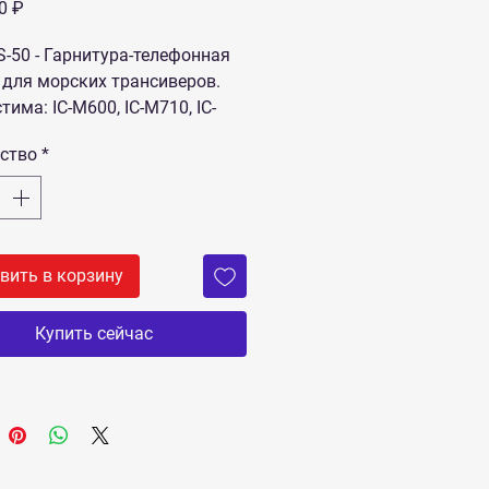
Цена
0 ₽
S-50 - Гарнитура-телефонная
 для морских трансиверов.
има: IC-M600, IC-M710, IC-
ство
*
вить в корзину
Купить сейчас