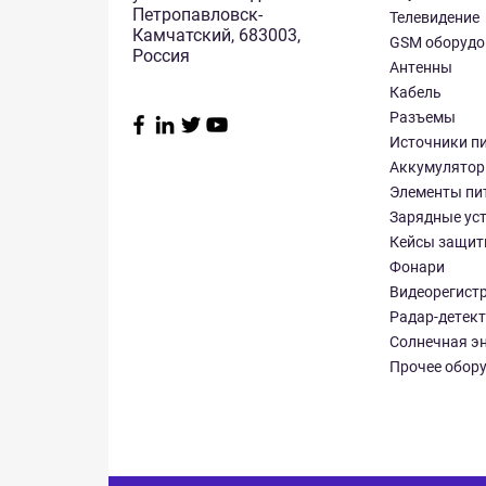
Петропавловск-
Телевидение
Камчатский, 683003,
GSM оборудо
Россия
Антенны
Кабель
Разъемы
Источники п
Аккумулято
Элементы пи
Зарядные ус
Кейсы защит
Фонари
Видеорегист
Радар-детек
Солнечная э
Прочее обор