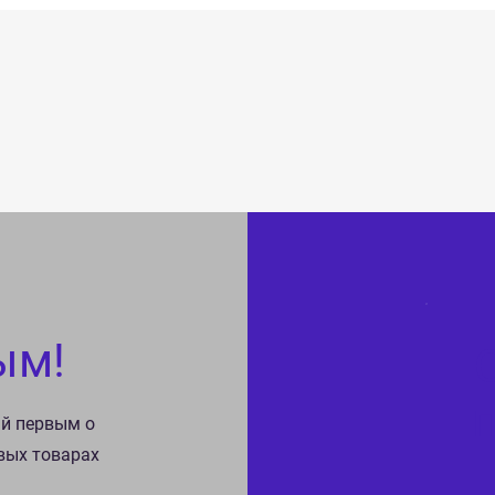
ым!
ай первым о
овых товарах