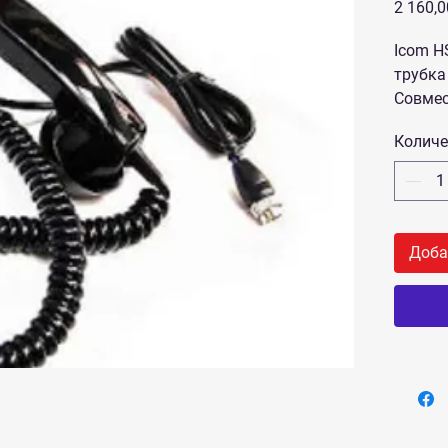
2 160,0
Icom H
трубка
Совмест
M800
Количе
Доба