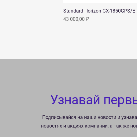
Standard Horizon GX-1850GPS/E
Цена
43 000,00 ₽
Узнавай перв
Подписывайся на наши новости и узнав
новостях и акциях компании, а так же н