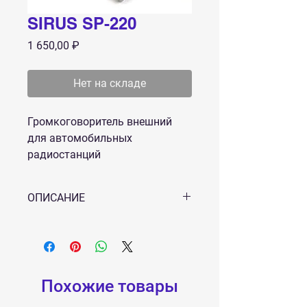
SIRUS SP-220
Цена
1 650,00 ₽
Нет на складе
Громкоговоритель внешний
для автомобильных
радиостанций
ОПИСАНИЕ
Качественный пассивный внешний
громкоговоритель для
автомобильных радиостанций,
длина кабеля 4 метра.
Габариты: 100*100*65 мм
Похожие товары
Мощность динамика: 5Вт.